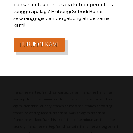
bahkan untuk pengusaha kuliner pemula. Jadi,
tunggu apalagi? Hubungi Subsidi Bahari
sekarang juga dan bergabunglah bersama
kami!
HUBUNGI KAMI
franchise warteg. franchise warteg bahari. franchise franchise
warkop. franchise minuman. franchise kopi. franchise warkop
agam. franchise laundry. franchise makanan. franchise warteg.
franchise warteg bahari. franchise warkop agam franchise
franchise warkop. franchise kopi. franchise minuman. franchise
laundry. franchise warteg. franchise cafe. franchise warteg bahari.